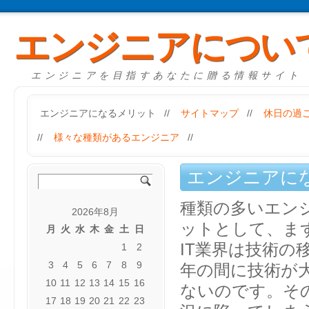
エンジニアについ
エンジニアを目指すあなたに贈る情報サイト
エンジニアになるメリット
//
サイトマップ
//
休日の過
//
様々な種類があるエンジニア
//
エンジニアに
種類の多いエン
2026年8月
ットとして、ま
月
火
水
木
金
土
日
IT業界は技術の
1
2
3
4
5
6
7
8
9
年の間に技術が
10
11
12
13
14
15
16
ないのです。そ
17
18
19
20
21
22
23