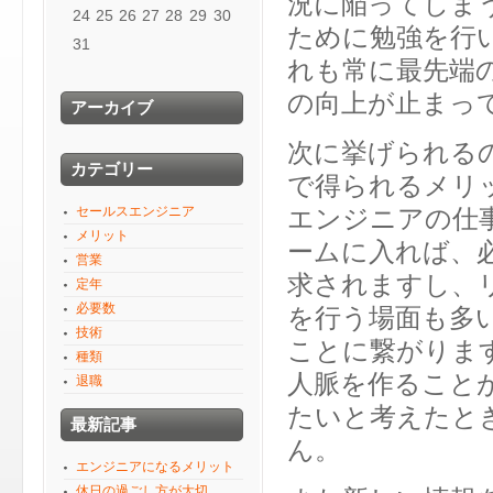
況に陥ってしま
24
25
26
27
28
29
30
ために勉強を行
31
れも常に最先端
の向上が止まっ
アーカイブ
次に挙げられる
カテゴリー
で得られるメリ
セールスエンジニア
エンジニアの仕
メリット
ームに入れば、
営業
求されますし、
定年
必要数
を行う場面も多
技術
ことに繋がりま
種類
人脈を作ること
退職
たいと考えたと
最新記事
ん。
エンジニアになるメリット
休日の過ごし方が大切